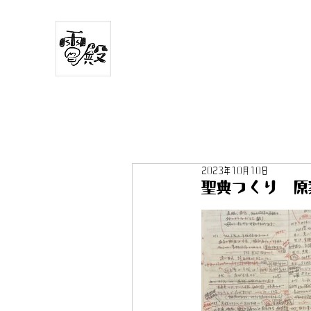
2023年10月10日
聖典つくり 原