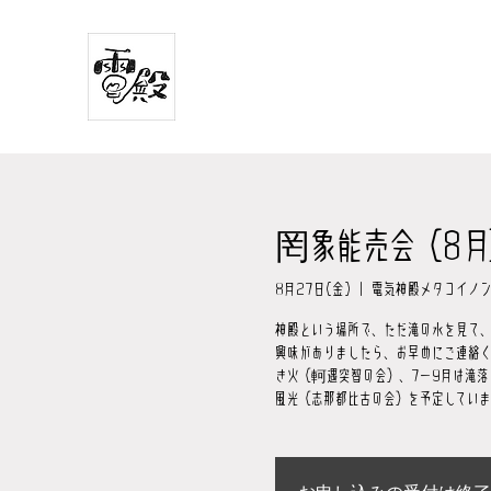
罔象能売会（8月
8月27日(金)
  |  
電気神殿メタコイノ
神殿という場所で、ただ滝の水を見て、
興味がありましたら、お早めにご連絡く
き火（軻遇突智の会）、7−9月は滝落
風光（志那都比古の会）を予定していま