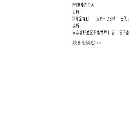
罔象能売の会
日時：
第4金曜日　16時～23時　出入
場所：
東京都杉並区下高井戸1-2-15下
続きを読む >>