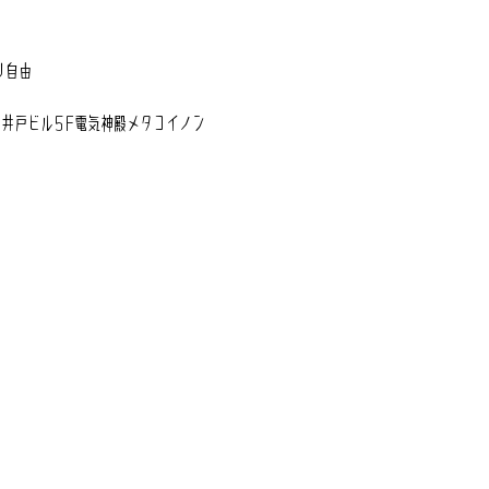
り自由
高井戸ビル5F電気神殿メタコイノン