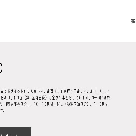
家
）
ン
皆でお話するだけのものです。定員は5-6名程を予定しています。もしご
ださい。月1回（第4金曜日夜）の定例行事となっています。4−6月は焚
ち（罔象能売の会）、10−12月は土興し（波邇夜須の会）、1−3月は
す。